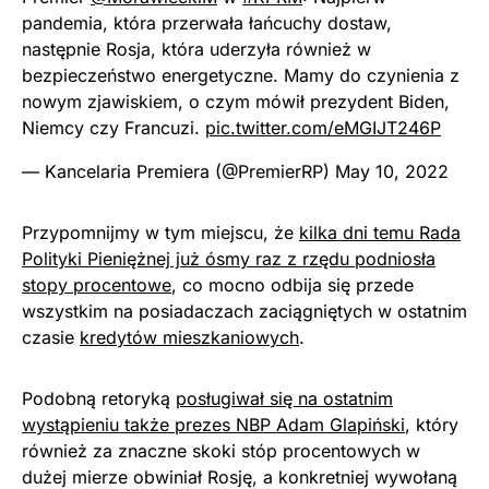
pandemia, która przerwała łańcuchy dostaw,
następnie Rosja, która uderzyła również w
bezpieczeństwo energetyczne. Mamy do czynienia z
nowym zjawiskiem, o czym mówił prezydent Biden,
Niemcy czy Francuzi.
pic.twitter.com/eMGIJT246P
— Kancelaria Premiera (@PremierRP)
May 10, 2022
Przypomnijmy w tym miejscu, że
kilka dni temu Rada
Polityki Pieniężnej już ósmy raz z rzędu podniosła
stopy procentowe
, co mocno odbija się przede
wszystkim na posiadaczach zaciągniętych w ostatnim
czasie
kredytów mieszkaniowych
.
Podobną retoryką
posługiwał się na ostatnim
wystąpieniu także prezes NBP Adam Glapiński
, który
również za znaczne skoki stóp procentowych w
dużej mierze obwiniał Rosję, a konkretniej wywołaną