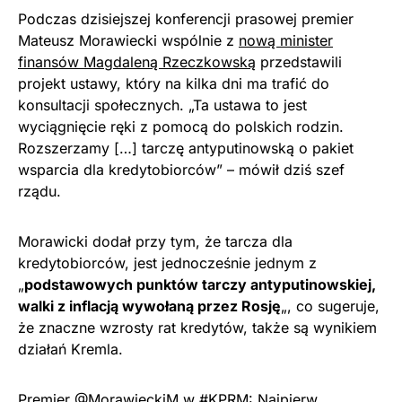
Podczas dzisiejszej konferencji prasowej premier
Mateusz Morawiecki wspólnie z
nową minister
finansów Magdaleną Rzeczkowską
przedstawili
projekt ustawy, który na kilka dni ma trafić do
konsultacji społecznych. „Ta ustawa to jest
wyciągnięcie ręki z pomocą do polskich rodzin.
Rozszerzamy […] tarczę antyputinowską o pakiet
wsparcia dla kredytobiorców” – mówił dziś szef
rządu.
Morawicki dodał przy tym, że tarcza dla
kredytobiorców, jest jednocześnie jednym z
„
podstawowych punktów tarczy antyputinowskiej,
walki z inflacją wywołaną przez Rosję
„, co sugeruje,
że znaczne wzrosty rat kredytów, także są wynikiem
działań Kremla.
Premier
@MorawieckiM
w
#KPRM
: Najpierw