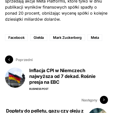
sprzedają akcje Meta Platforms, które tylko w dniu
publikacji wyników finansowych spółki spadły o
ponad 20 procent, obniżając wycenę spółki o kolejne
dziesiątki miliardów dolarów.
Facebook
Giełda
Mark Zuckerberg
Meta
Poprzedni
Inflacja CPI w Niemczech
najwyższa od 7 dekad. Rośnie
presja na EBC
BUSINESS POST
Następny
Dopłaty do pelletu, gazu czy oleju z