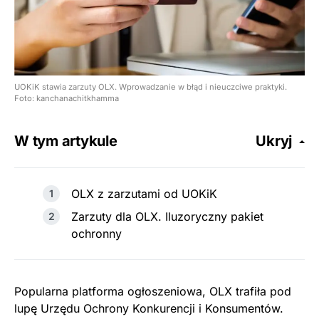
UOKiK stawia zarzuty OLX. Wprowadzanie w błąd i nieuczciwe praktyki.
Foto: kanchanachitkhamma
W tym artykule
Ukryj
OLX z zarzutami od UOKiK
Zarzuty dla OLX. Iluzoryczny pakiet
ochronny
Popularna platforma ogłoszeniowa, OLX trafiła pod
lupę Urzędu Ochrony Konkurencji i Konsumentów.