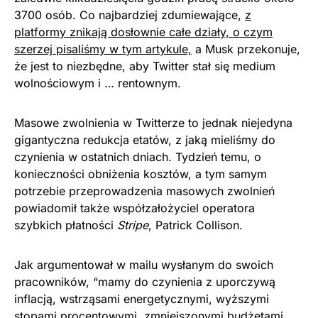
3700 osób. Co najbardziej zdumiewające,
z
platformy znikają dosłownie całe działy, o czym
szerzej pisaliśmy w tym artykule,
a Musk przekonuje,
że jest to niezbędne, aby Twitter stał się medium
wolnościowym i … rentownym.
Masowe zwolnienia w Twitterze to jednak niejedyna
gigantyczna redukcja etatów, z jaką mieliśmy do
czynienia w ostatnich dniach. Tydzień temu, o
konieczności obniżenia kosztów, a tym samym
potrzebie przeprowadzenia masowych zwolnień
powiadomił także współzałożyciel operatora
szybkich płatności
Stripe
, Patrick Collison.
Jak argumentował w mailu wysłanym do swoich
pracowników, “mamy do czynienia z uporczywą
inflacją, wstrząsami energetycznymi, wyższymi
stopami procentowymi, zmniejszonymi budżetami