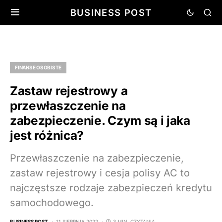
BUSINESS POST
FINANSE OSOBISTE
Zastaw rejestrowy a
przewłaszczenie na
zabezpieczenie. Czym są i jaka
jest różnica?
Przewłaszczenie na zabezpieczenie,
zastaw rejestrowy i cesja polisy AC to
najczęstsze rodzaje zabezpieczeń kredytu
samochodowego.
BUSINESS POST
11 SIERPNIA 2022
3 MIN. CZYTANIA