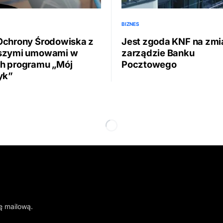
BIZNES
Ochrony Środowiska z
Jest zgoda KNF na zmi
szymi umowami w
zarządzie Banku
h programu „Mój
Pocztowego
yk”
ę mailową.