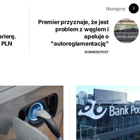
Następny
Premier przyznaje, że jest
problem z węglem i
rierę.
apeluje o
5 PLN
"autoreglamentację"
BUSINESS POST