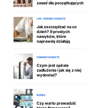
zasad dla początkujących
LIFE
FINANSE OSOBISTE
Jak oszczędzać na co
dzień? 9 prostych
nawyków, które
naprawdę działają
FINANSE OSOBISTE
Czym jest spirala
zadłużenia i jak się z niej
wydostać?
BIZNES
Czy warto prowadzić
bloga firmowego?