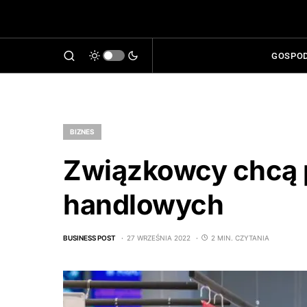
GOSPO
BIZNES
Związkowcy chcą p
handlowych
BUSINESS POST
27 WRZEŚNIA 2022
2 MIN. CZYTANIA