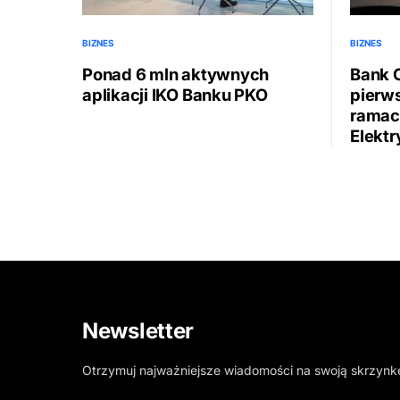
BIZNES
BIZNES
Ponad 6 mln aktywnych
Bank 
aplikacji IKO Banku PKO
pierw
ramac
Elektr
Newsletter
Otrzymuj najważniejsze wiadomości na swoją skrzynk