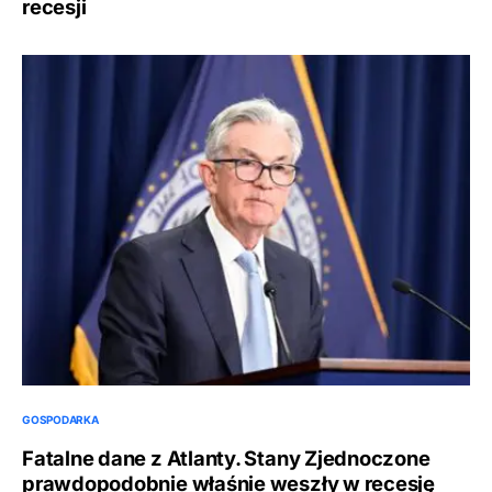
recesji
GOSPODARKA
Fatalne dane z Atlanty. Stany Zjednoczone
prawdopodobnie właśnie weszły w recesję