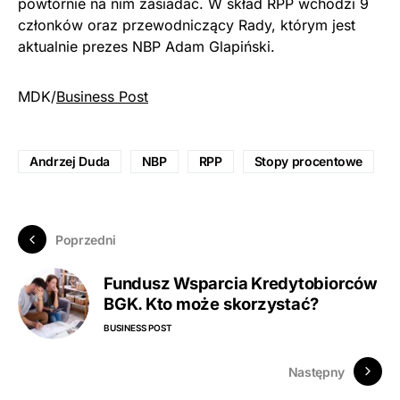
powtórnie na nim zasiadać. W skład RPP wchodzi 9
członków oraz przewodniczący Rady, którym jest
aktualnie prezes NBP Adam Glapiński.
MDK/
Business Post
Andrzej Duda
NBP
RPP
Stopy procentowe
Poprzedni
Fundusz Wsparcia Kredytobiorców
BGK. Kto może skorzystać?
BUSINESS POST
Następny