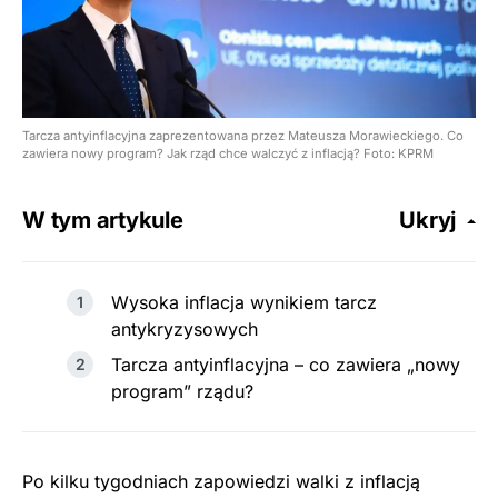
Tarcza antyinflacyjna zaprezentowana przez Mateusza Morawieckiego. Co
zawiera nowy program? Jak rząd chce walczyć z inflacją? Foto: KPRM
W tym artykule
Ukryj
Wysoka inflacja wynikiem tarcz
antykryzysowych
Tarcza antyinflacyjna – co zawiera „nowy
program” rządu?
Po kilku tygodniach zapowiedzi walki z inflacją