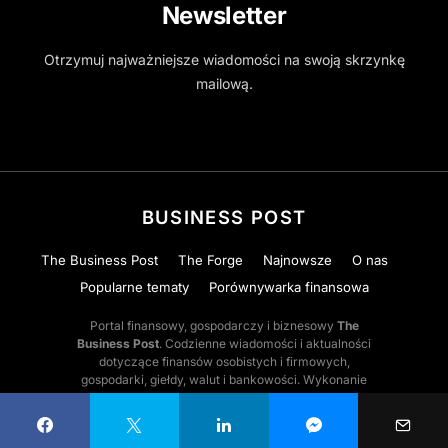
Newsletter
Otrzymuj najważniejsze wiadomości na swoją skrzynkę
mailową.
BUSINESS POST
The Business Post
The Forge
Najnowsze
O nas
Popularne tematy
Porównywarka finansowa
Portal finansowy, gospodarczy i biznesowy
The
Business Post
. Codzienne wiadomości i aktualności
dotyczące finansów osobistych i firmowych,
gospodarki, giełdy, walut i bankowości. Wykonanie
Digital Agency
by
MDKM Digital Media
part of
MDKM
Enterprises
.