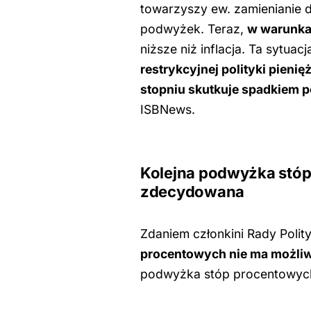
towarzyszy ew. zamienianie 
podwyżek. Teraz,
w warunkac
niższe niż inflacja. Ta sytuac
restrykcyjnej polityki pienię
stopniu skutkuje spadkiem p
ISBNews.
Kolejna podwyżka stó
zdecydowana
Zdaniem członkini Rady Polity
procentowych nie ma możliwo
podwyżka stóp procentowyc