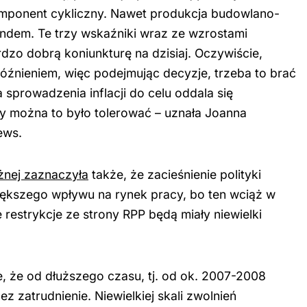
komponent cykliczny. Nawet produkcja budowlano-
endem. Te trzy wskaźniki wraz ze wzrostami
rdzo dobrą koniunkturę na dzisiaj. Oczywiście,
późnieniem, więc podejmując decyzje, trzeba to brać
sprowadzenia inflacji do celu oddala się
y można to było tolerować – uznała Joanna
ews.
ężnej zaznaczyła
także, że zacieśnienie polityki
większego wpływu na rynek pracy, bo ten wciąż w
e restrykcje ze strony RPP będą miały niewielki
e, że od dłuższego czasu, tj. od ok. 2007-2008
ez zatrudnienie. Niewielkiej skali zwolnień