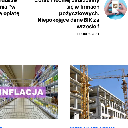
undusze
Coraz mocniej zadłużamy
nia "w
się w firmach
ą opłatę
pożyczkowych.
Niepokojące dane BIK za
wrzesień
BUSINESS POST