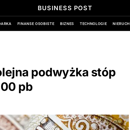
BUSINESS POST
DARKA
FINANSE OSOBISTE
BIZNES
TECHNOLOGIE
NIERUC
olejna podwyżka stóp
100 pb