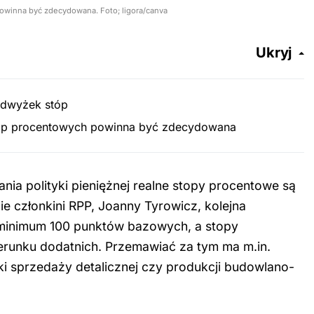
winna być zdecydowana. Foto; ligora/canva
Ukryj
odwyżek stóp
óp procentowych powinna być zdecydowana
nia polityki pieniężnej realne stopy procentowe są
 członkini RPP, Joanny Tyrowicz, kolejna
inimum 100 punktów bazowych, a stopy
erunku dodatnich. Przemawiać za tym ma m.in.
iki sprzedaży detalicznej czy produkcji budowlano-