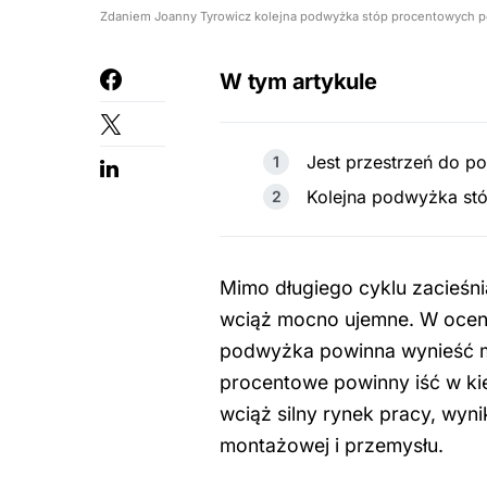
Zdaniem Joanny Tyrowicz kolejna podwyżka stóp procentowych po
W tym artykule
Jest przestrzeń do p
Kolejna podwyżka st
Mimo długiego cyklu zacieśnia
wciąż mocno ujemne. W ocenie
podwyżka powinna wynieść m
procentowe powinny iść w ki
wciąż silny rynek pracy, wyn
montażowej i przemysłu.