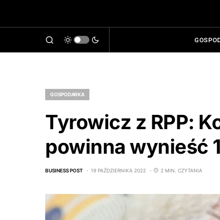
GOSPO
GOSPODARKA
Tyrowicz z RPP: K
powinna wynieść 
BUSINESS POST
19 PAŹDZIERNIKA 2022
2 MIN. CZYTANIA