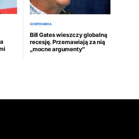
GOSPODARKA
Bill Gates wieszczy globalną
ia
recesję. Przemawiają za nią
mi
„mocne argumenty”