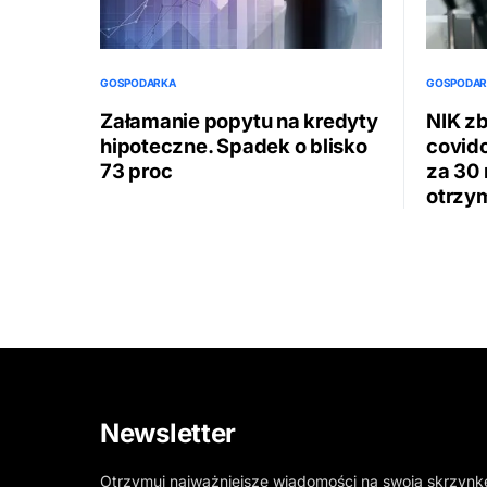
GOSPODARKA
GOSPODAR
Załamanie popytu na kredyty
NIK z
hipoteczne. Spadek o blisko
covid
73 proc
za 30 
otrzym
Newsletter
Otrzymuj najważniejsze wiadomości na swoją skrzynk