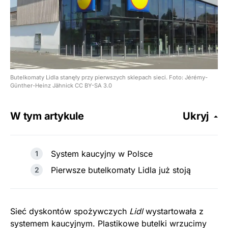
Butelkomaty Lidla stanęły przy pierwszych sklepach sieci. Foto: Jérémy-
Günther-Heinz Jähnick CC BY-SA 3.0
W tym artykule
Ukryj
System kaucyjny w Polsce
Pierwsze butelkomaty Lidla już stoją
Sieć dyskontów spożywczych
Lidl
wystartowała z
systemem kaucyjnym. Plastikowe butelki wrzucimy