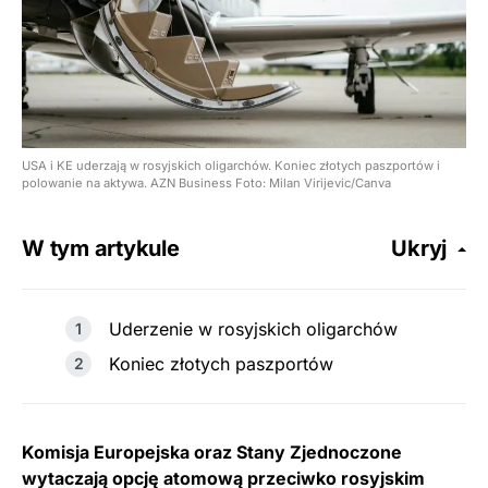
USA i KE uderzają w rosyjskich oligarchów. Koniec złotych paszportów i
polowanie na aktywa. AZN Business Foto: Milan Virijevic/Canva
W tym artykule
Ukryj
Uderzenie w rosyjskich oligarchów
Koniec złotych paszportów
Komisja Europejska oraz Stany Zjednoczone
wytaczają opcję atomową przeciwko rosyjskim