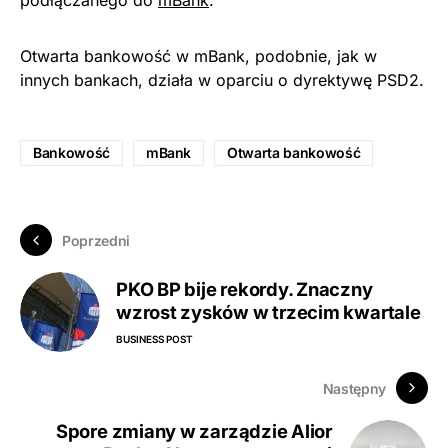
podłączanego do
mBank
.
Otwarta bankowość w mBank, podobnie, jak w
innych bankach, działa w oparciu o dyrektywę PSD2.
Bankowość
mBank
Otwarta bankowość
Poprzedni
PKO BP bije rekordy. Znaczny
wzrost zysków w trzecim kwartale
BUSINESS POST
Następny
Spore zmiany w zarządzie Alior