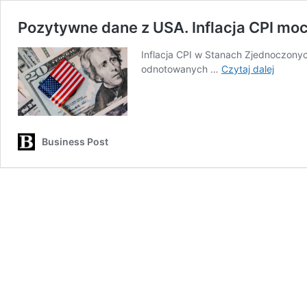
Pozytywne dane z USA. Inflacja CPI mocn
Inflacja CPI w Stanach Zjednoczonyc
Pozyty
odnotowanych …
Czytaj dalej
dane
z
USA.
Inflacja
CPI
Business Post
mocno
w
dół.
Powód
do
radości
Tak.
I
nie