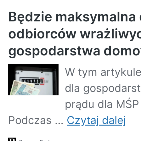
Będzie maksymalna c
odbiorców wrażliwyc
gospodarstwa dom
W tym artykul
dla gospodar
prądu dla MŚP 
Będzie
Podczas …
Czytaj dalej
maksy
cena
prądu