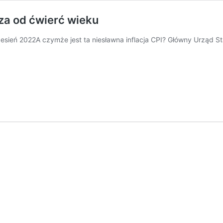
sza od ćwierć wieku
rzesień 2022A czymże jest ta niesławna inflacja CPI? Główny Urząd S